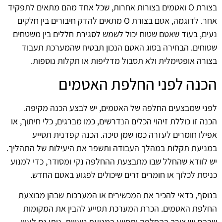
בצורת O ואטמים בצורות אחרות, שכל אחד מהם מתאים לתפקיד
אחר. לדוגמה, אטם בצורת O מתאים להדק חיבורים בין חלקים
נעים, בעוד שאטם שטוח יכול לשמש לסגירת חללים בין משטחים
שטוחים. הבחירה בסוג האטם הנכון תבטיח שהמערכת תעבוד
בצורה אופטימלית ולא תסבול מדליפות או תקלות נוספות.
הכנה לפני החלפת האטמים
לפני שמבצעים החלפה של האטמים, יש לבצע הכנה מקיפה.
הכנה זו כוללת זיהוי הכלים הנדרשים, כמו מברגים, כלי חיתוך, או
אפילו חומרים לעזרה כמו שמן סיכה. הכנה קפדנית תסייע
במניעת תקלות במהלך העבודה ותשפר את היעילות של התהליך.
יש לוודא שהחלל שבו מתבצעת ההחלפה נקי ומסודר, כדי למנוע
כניסת לכלוך או חומרים זרים שיכולים לפגוע באטם החדש.
בנוסף, כדאי להכיר את המכשירים או המערכות שבהן מבוצעת
החלפת האטמים. הכרת המערכת תסייע להבין את המקומות
שבהם יש צורך בהחלפה ותסייע במניעת טעויות. ניתן גם לעיין