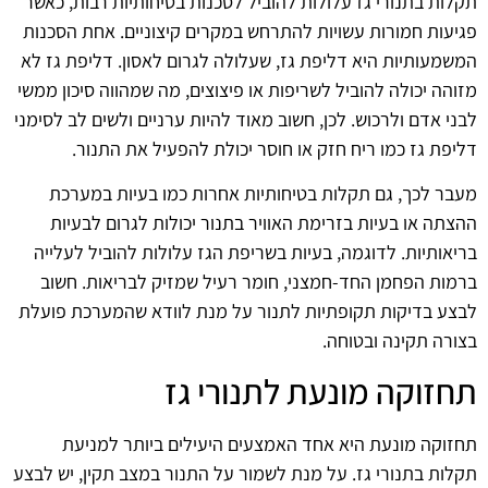
תקלות בתנורי גז עלולות להוביל לסכנות בטיחותיות רבות, כאשר
פגיעות חמורות עשויות להתרחש במקרים קיצוניים. אחת הסכנות
המשמעותיות היא דליפת גז, שעלולה לגרום לאסון. דליפת גז לא
מזוהה יכולה להוביל לשריפות או פיצוצים, מה שמהווה סיכון ממשי
לבני אדם ולרכוש. לכן, חשוב מאוד להיות ערניים ולשים לב לסימני
דליפת גז כמו ריח חזק או חוסר יכולת להפעיל את התנור.
מעבר לכך, גם תקלות בטיחותיות אחרות כמו בעיות במערכת
ההצתה או בעיות בזרימת האוויר בתנור יכולות לגרום לבעיות
בריאותיות. לדוגמה, בעיות בשריפת הגז עלולות להוביל לעלייה
ברמות הפחמן החד-חמצני, חומר רעיל שמזיק לבריאות. חשוב
לבצע בדיקות תקופתיות לתנור על מנת לוודא שהמערכת פועלת
בצורה תקינה ובטוחה.
תחזוקה מונעת לתנורי גז
תחזוקה מונעת היא אחד האמצעים היעילים ביותר למניעת
תקלות בתנורי גז. על מנת לשמור על התנור במצב תקין, יש לבצע