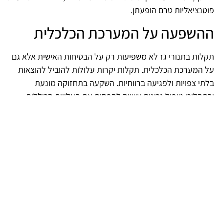
פוטנציאליות טרם הופעתן.
ההשפעה על המערכת הכלכלית
תקלות בתנורי גז לא משפיעות רק על הבטיחות האישית אלא גם
על המערכת הכלכלית. תקלות יקרות עלולות להוביל להוצאות
בלתי צפויות ולפגיעה ברווחיות. השקעה בתחזוקה מונעת
ובתהליכי טיפול נכונים עשויה להפחית את העלויות הכוללות
ולשפר את ביצועי המכשירים. כל שקל המושקע בתחזוקה הוא
השקעה בעתיד בטוח ויעיל יותר.
עתיד תחום תנורי הגז
טכנולוגיות חדשות ומתקדמות בתחום תנורי הגז מבטיחות שיפורים
משמעותיים בבטיחות וביעילות. עם התקדמות המחקר והפיתוח,
ניתן לצפות לפתרונות חדשניים שיביאו להקטנת תקלות ולשיפור
הביצועים. יש להמשיך לעקוב אחר המגמות והחידושים כדי להפיק