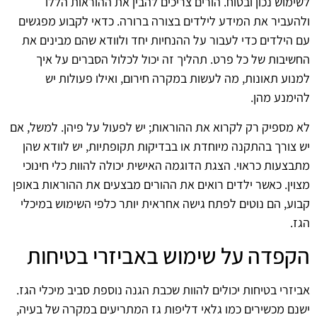
לשימוש נכון ובטוח. הורים צריכים להבין את ההוראות הללו
ולהעביר את המידע לילדים בצורה ברורה. כדאי לקבוע מפגשים
עם הילדים כדי לעבור על ההנחיות יחד ולוודא שהם מבינים את
החשיבות של כל פרט. תהליך זה יכול לכלול הסברים על איך
למנוע תאונות, מה לעשות במקרה חירום, ואילו פעולות יש
להימנע מהן.
לא מספיק רק לקרוא את ההוראות; יש לפעול על פיהן. למשל, אם
יש צורך בהתקנה מיוחדת או בבדיקות תקופתיות, יש לוודא שהן
מתבצעות כראוי. הצגת הדוגמה האישית יכולה להוות כלי חינוכי
מצוין. כאשר ילדים רואים את ההורים מבצעים את ההוראות באופן
קבוע, הם נוטים לפתח גישה אחראית יותר כלפי השימוש במיכלי
הגז.
הקפדה על שימוש באביזרי בטיחות
אביזרי בטיחות יכולים להוות שכבת הגנה נוספת סביב מיכלי הגז.
ישנם מכשירים כמו גלאי דליפות גז המתריעים במקרה של בעיה,