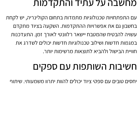
מחשבה על עתיד והתקדמות
עם התפתחויות טכנולוגיות מתמדות בתחום הקולינריה, יש לקחת
בחשבון גם את אפשרויות ההתקדמות. השקעה בציוד מתקדם
עשויה להבטיח שהמטבח יישאר רלוונטי לאורך זמן. התעדכנות
במגמות חדשות ושילוב טכנולוגיות חדשות יכולים לשדרג את
חוויית הבישול ולהביא לתוצאות מרשימות יותר.
חשיבות השותפות עם ספקים
יחסים טובים עם ספקי ציוד יכולים להוות יתרון משמעותי. שיתוף
פעולה עם חברות אמינות מאפשר גישה למידע מקצועי, שירות
תמיכה ותיקונים, והמלצות לציוד נוסף. שותפות זו יכולה להבטיח
שהציוד הנבחר יישאר במצב טוב לאורך זמן, ובכך לתרום להצלחת
המטבח.