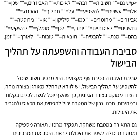
<pיש גם="" חשיבות="" רבה="" לאיכות="" האביזרים,="" שכן=""
אלו="" עשויים="" להשפיע="" על="" תהליך="" ההכנה.=""
אביזרים="" מחומרים="" כמו="" סיליקון="" או="" נירוסטה=""
נחשבים="" לאיכותיים="" יותר,="" ולכן="" מומלץ="" להשקיע=""
בהם="" מנת="" להבטיח="" תוצאות="" טובות="" לאורך="" זמן.
סביבת העבודה והשפעתה על תהליך
הבישול
סביבת העבודה בכירת שף מקצועית היא מרכיב חשוב שיכול
להשפיע על תהליך הבישול. יש לוודא שהחלל מאורגן בצורה נוחה,
והציוד ממוקם בצורה הגיונית, כך שהשף יוכל לגשת לכלים בקלות
ובמהירות. תכנון נכון של המטבח יכול להפחית את הכאוס ולהגביר
את היעילות.
גם התאורה במטבח משחקת תפקיד מרכזי. תאורה מספיקה
וממוקדת יכולה לשפר את היכולת לראות היטב את המרכיבים