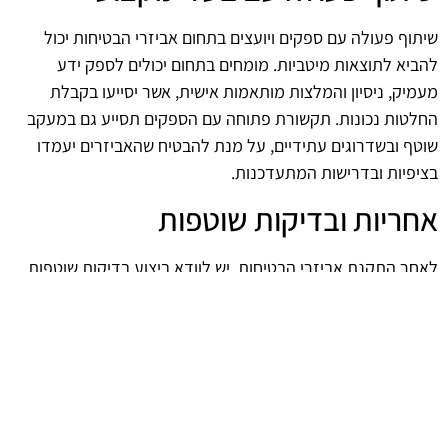
שיתוף פעולה עם ספקים ויועצים בתחום אביזרי הבטיחות יכול
להביא לתוצאות מיטביות. מומחים בתחום יכולים לספק ידע
מעמיק, ניסיון והמלצות מותאמות אישית, אשר יסייעו בקבלת
החלטות נכונות. תקשורת פתוחה עם הספקים תסייע גם במעקב
שוטף ובשדרוגים עתידיים, על מנת להבטיח שהאביזרים יעמדו
בציפיות ובדרישות המתעדכנות.
אחריות ובדיקות שוטפות
לאחר התקנת אביזרי הבטיחות, יש לוודא ביצוע בדיקות שוטפות
בהתאם להנחיות והתקנות. אחריות על תחזוקה שוטפת, תיקונים
ושדרוגים היא קריטית לשמירה על רמת הבטיחות הנדרשת. כך,
ניתן למנוע תקלות בלתי צפויות ולשמור על רמת ביצועים גבוהה
של המבער לאורך זמן.