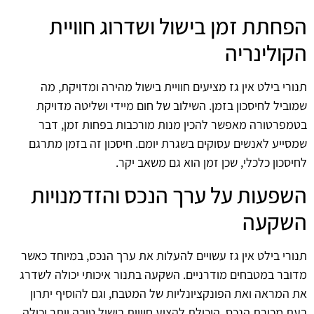
הפחתת זמן בישול ושדרוג חוויית
הקולינריה
תנורי בילט אין גז מציעים חוויית בישול מהירה ומדויקת, מה
שמוביל לחיסכון בזמן. השילוב של חום מיידי ושליטה מדויקת
בטמפרטורה מאפשר להכין מנות מורכבות בפחות זמן, דבר
שמסייע לאנשים עסוקים בשגרת יומם. חיסכון זה בזמן מתרגם
לחיסכון כלכלי, שכן זמן הוא גם משאב יקר.
השפעות על ערך הנכס והזדמנויות
השקעה
תנורי בילט אין גז עשויים להעלות את ערך הנכס, במיוחד כאשר
מדובר במטבחים מודרניים. השקעה בתנור איכותי יכולה לשדרג
את המראה ואת הפונקציונליות של המטבח, וגם להוסיף יתרון
בעת מכירת הנכס. היכולת להציע חוויית בישול טובה יותר יכולה