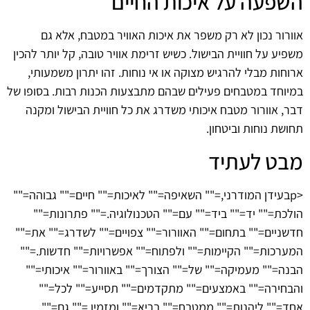
השפעה על איכות החיים
אוורור נכון לא רק משפר את איכות האוויר במטבח, אלא גם
משפיע על חוויית הבישול. כשיש זרימת אוויר טובה, קל יותר להכין
ארוחות מבלי להרגיש מצוקה או אי נוחות. זהו יתרון משמעותי,
במיוחד במטבחים פעילים שבהם מתבצעות הכנות רבות. בסופו של
דבר, אוורור מטבח איכותי משדרג את כל חוויית הבישול ומקנה
תחושת נוחות וביטחון.
מבט לעתיד
<pבעידן המודרני,="" השאיפה="" לאיכות="" חיים="" גבוהה=""
הולכת="" יד="" ביד="" עם="" הטכנולוגיה.="" פתרונות=""
חדשניים="" בתחום="" האוורור="" צפויים="" לשדרג="" את=""
המערכות="" הקיימות="" ולפתוח="" אפשרויות="" חדשות.=""
הבנה="" מעמיקה="" של="" הצורך="" באוורור="" איכותי=""
והבחירה="" באמצעים="" מתקדמים="" תסייע="" לכל=""
אחד="" ליהנות="" ממטבח="" בריא="" ומזמין,="" גם=""