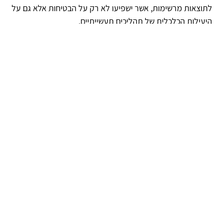
לתוצאות מרשימות, אשר ישפיעו לא רק על הבטיחות אלא גם על
היעילות הכלכלית של תהליכים תעשייתיים.
השלכות על הסביבה והקהילה
במקביל לפיתוחים הטכנולוגיים, יש לקחת בחשבון את ההשפעות
הסביבתיות של חומרי חסימת להבה. חומרים ידידותיים לסביבה,
אשר מציעים פתרונות בטיחותיים מבלי לפגוע בטבע, הם הכיוון
העתידי. כך, ניתן להבטיח כי השיפורים הטכנולוגיים לא יבואו על
חשבון בריאות הציבור או איכות הסביבה.