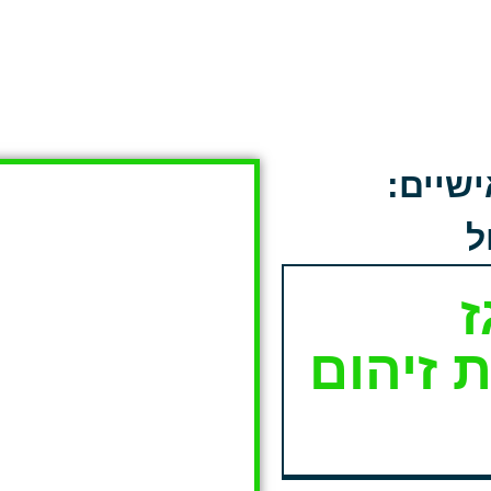
ישיים:
ל
ז
 זיהום