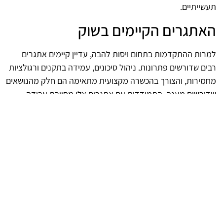
תעשייתיים.
האתגרים הקיימים בשוק
למרות ההתקדמות בתחום ויסות להבה, עדיין קיימים אתגרים
רבים שדורשים פתרונות. ניהול סיכונים, עמידה בתקנים ורגולציות
מחמירות, והצורך בהכשרה מקצועית מתאימה הם חלק מהנושאים
שדורשים מענה. התמודדות עם אתגרים אלו מחייבת עבודה
משולבת בין גורמים שונים בתעשייה וחשיבה יצירתית.
העתיד של ויסות להבה
עם התקדמות הטכנולוגיה והגברת המודעות לבטיחות, ניתן לצפות
לעתיד שבו ויסות להבה יהיה משולב באופן עמוק יותר בתהליכים
תעשייתיים. השקעה בהכשרות מתמשכות ושיתוף פעולה עם
גורמים מקצועיים תסייע להבטיח שהתעשייה תתמודד עם
האתגרים הקיימים ותשמור על סטנדרטים גבוהים של בטיחות
ויעילות.