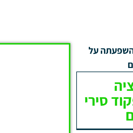
השפעתה על
ם
יה
וד סירי
ם