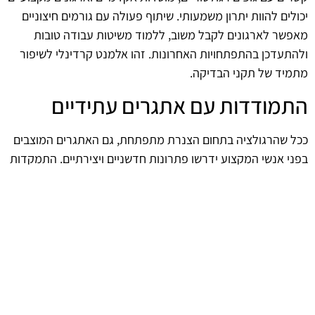
יכולים להוות יתרון משמעותי. שיתוף פעולה עם גורמים חיצוניים
מאפשר לארגונים לקבל משוב, ללמוד משיטות עבודה טובות
ולהתעדכן בהתפתחויות האחרונות. זהו אלמנט קרדינלי לשיפור
מתמיד של תקני הבדיקה.
התמודדות עם אתגרים עתידיים
ככל שהרגולציה בתחום הצנרת מתפתחת, גם האתגרים המוצבים
בפני אנשי המקצוע ידרשו פתרונות חדשניים ויצירתיים. התמקדות
בהכשרה מתמשכת, שימוש בטכנולוגיות מתקדמות ושיתוף פעולה
עם אנשי מקצוע יכולים להבטיח שהבדיקות יעמדו בציפיות
המשתנות של השוק והרגולטור.
סיכום המידע וההמלצות להמשך
כדי להבטיח עמידה בדרישות הרגולציה על בדיקות תקינות צנרת,
חשוב להקפיד על עדכון מתמיד של הידע המקצועי והטכנולוגי.