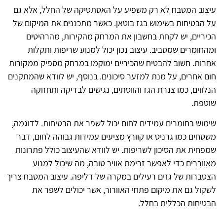
עיצוב המטבח לא רק משפיע על האסתטיקה של החלל, אלא גם
על הבטיחות בשימוש בגז בוטאן. כאשר מתכננים את המיקום של
הכיריים, יש לקחת בחשבון את המרחק מהקירות, מהרהיטים
ומהחומרים שמסביב. עיצוב נכון יכול למנוע שריפות ותקלות
אחרות. חשוב להבטיח שהכיריים ימוקמו במרחק מספיק ממקורות
חום אחרים, על מנת למזער סיכונים. בנוסף, יש לוודא שהמתקנים
הנלווים, כמו צנרת הגז והווסתים, נגישים לבדיקה ותחזוקה
שוטפת.
שימוש בחומרים עמידים לחום יכול לשפר את הבטיחות. לדוגמה,
משטחים כמו גרניט או קוורץ מציעים עמידות גבוהה לחום, דבר
שמפחית את הסיכון לשריפות. יש לוודא שהעיצוב כולל פתרונות
מאווררים כדי לאפשר זרימת אוויר טובה, מה שיכול למנוע
הצטברות של גזים רעילים במקרה של דליפה. עיצוב המטבח צריך
לשקול גם את מיקום פתחי האוורור, אשר יכולים לשפר את
הבטיחות הכללית בחלל.