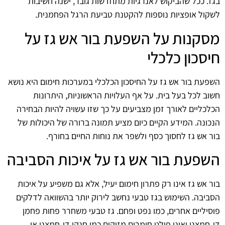
בגז. ככל שהביקוש לאנרגיות מתחדשות גובר, ישנה חשיבות
לשקול אופציות נוספות להקטנת טביעת הרגל הפחמנית.
מסקנות על השפעת בור אש גז על
חיסכון כלכלי
השפעת בור אש גז על החיסכון הכלכלי במערכות חימום היא נושא
חשוב לכל בעל בית. על אף העלויות הראשוניות, היתרונות
הכלכליים לאורך זמן מצביעים על כך שזו עשויה להיות הבחירה
הנכונה. המידע הקיים כיום מציע תמונה ברורה של היכולות של
בור אש גז לחסוך כסף ולשפר את נוחות החיים בחורף.
השפעת בור אש גז על איכות הסביבה
בור אש גז אינו רק פתרון חימום יעיל, אלא גם משפיע על איכות
הסביבה. השימוש בגז טבעי נחשב לירוק יותר בהשוואה לדלקים
פוסיליים אחרים, כמו נפט ופחם. גז טבעי משחרר פחות פחמן
דו-חמצני ואינו פולט חומרים מזיקים כמו חנקן דו-חמצני או