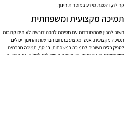
קהילה, והפצת מידע במוסדות חינוך.
תמיכה מקצועית ומשפחתית
חשוב להבין שהתמודדות עם חסימת להבה דורשת לעיתים קרובות
תמיכה מקצועית. אנשי מקצוע בתחום הבריאות והחינוך יכולים
לספק כלים חשובים לתמיכה במשפחות. בנוסף, תמיכה חברתית
ומשפחתית היא קריטית, כשמשפחות שיכולות לחלוק את הקשיים
שלהן ולהתמודד יחד עם המצב מציגות יכולת טובה יותר
להתאוששות.
הקשר בין בריאות פיזית לנפשית
לא ניתן להתעלם מהקשר ההדוק בין בריאות פיזית לבריאות
נפשית. חסימת להבה עלולה לגרום לבעיות פיזיות, אשר בתורן
משפיעות על מצב הרוח והרגש של בני המשפחה. השקעה במניעת
חסימת להבה יכולה להוות צעד ראשון בדרך לשיפור הבריאות