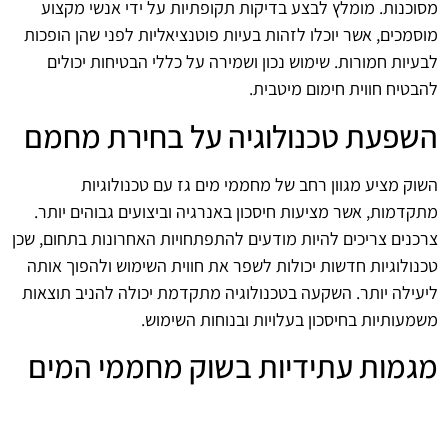
מסוכנות. מומלץ לבצע בדיקות תקופתיות על ידי אנשי מקצוע
מוסמכים, אשר יוכלו לזהות בעיות פוטנציאליות לפני שהן הופכות
לבעיות חמורות. שימוש נכון ושמירה על כללי הבטיחות יכולים
להבטיח חווית חימום מיטבית.
השפעת טכנולוגיה על בחירת מחמם
השוק מציע מגוון רחב של מחממי מים גז עם טכנולוגיות
מתקדמות, אשר מציעות חיסכון באנרגיה וביצועים גבוהים יותר.
צרכנים צריכים להיות מודעים להתפתחויות האחרונות בתחום, שכן
טכנולוגיות חדשות יכולות לשפר את חווית השימוש ולהפוך אותה
ליעילה יותר. השקעה בטכנולוגיה מתקדמת יכולה להניב תוצאות
משמעותיות בחיסכון בעלויות ובנוחות השימוש.
מגמות עתידיות בשוק מחממי המים
המגמות בשוק מחממי מים גז ממשיכות להתפתח, עם דגש על
קיימות ויעילות אנרגטית. צרכים משתנים של הצרכנים והרגולציה