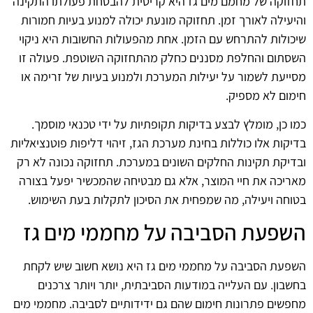
תחזוקה של מחמם מים גז היא קריטית להבטחת פעולתו התקינה
והיעילה לאורך זמן. תחזוקה מונעת יכולה למנוע בעיות חמורות
שיכולות להתרחש עם הזמן. אחת מהפעולות החשובות היא ניקוי
השסתום והחלפת מסננים כחלק מהתחזוקה השוטפת. פעולה זו
מסייעת לשמור על יעילות המערכת ולמנוע בעיות של זרימה או
חימום לא מספיק.
כמו כן, מומלץ לבצע בדיקות תקופתיות על ידי טכנאי מוסמך.
בדיקות אלו כוללות בחינת מערכת הגז, זיהוי דליפות פוטנציאליות
ובדיקת תקינות החלקים השונים במערכת. תחזוקה נכונה לא רק
מאריכה את חיי המוצר, אלא גם מבטיחה שהמכשיר יפעל בצורה
בטוחה ויעילה, מה שמפחית את הסיכון לתקלות בעת השימוש.
השפעת הסביבה על מחממי מים גז
השפעת הסביבה על מחממי מים גז היא נושא חשוב שיש לקחת
בחשבון. עם העלייה במודעות הסביבתית, יותר ויותר צרכנים
מחפשים פתרונות חימום שהם גם ידידותיים לסביבה. מחממי מים