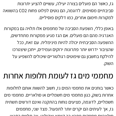
גז, כאשר הם פועלים בצורה יעילה, עשויים להציע יתרונות
סביבתיים מסוימים. לדוגמה, הם נוטים לפלוט פחות CO2 בהשוואה
למקורות חימום אחרים, כמו דלקים פוסיליים.
באופן כללי, השפעת הסביבה של מחממים אלו תלויה גם במקורות
האנרגיה מהם הם פועלים. אם הגז מגיע ממקורות מתחדשים,
ההשפעה הסביבתית יכולה להיות מינימלית. עם זאת, ככל
שהציבור ידרוש יותר פתרונות ירוקים ועמידים, ייתכן שיצטרכו
להילקח בחשבון גם שיפוטים רגולטוריים שיכולים להשפיע על
השוק.
מחממי מים גז לעומת חלופות אחרות
כאשר בוחנים את מחממי המים גז, חשוב להשוות אותם לחלופות
אחרות בשוק, כגון מחממי מים חשמליים או סולאריים. מחממי מים
חשמליים, לדוגמה, מציעים נוחות בהתקנה ואינם דורשים תשתית
גז, אך לעיתים הם יקרים יותר לתפעול. מצד שני, מחממים
סולאריים מספקים פתרון בר קיימא ואקולוגי, אך תלויים בתנאי