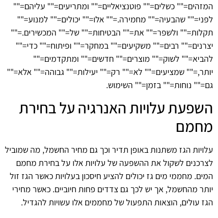
המזהים="" כשלים="" פוטנציאליים="" ומתריעים="" עליהם=""
לפני="" שהבעיה="" מחמירה.="" אלו="" יכולים="" למנוע=""
תקלות="" ולשפר="" את="" הבטיחות="" של="" המכשירים.=""
יצרנים="" רבים="" משקיעים="" במחקר="" ופיתוח="" כדי=""
להביא="" לשוק="" מוצרים="" חדשים="" ומתקדמים=""
יותר,="" שמציעים="" לא="" רק="" יעילות="" גבוהה="" אלא=""
גם="" נוחות="" בזמן="" השימוש.
השפעת עלויות האנרגיה על בחירת
מחמם
עלויות הגז משתנות באופן תדיר וכך גם מחיר החשמל, מה שמוביל
לצרכנים לשקול את ההשפעה של עלויות אלו על בחירת מחמם
המים. מחממי מים גז יכולים להציע חיסכון בעלויות כאשר הגז זול
יותר מהחשמל, אך יש לכך גם צדדים פחות חיוביים. כאשר מחירי
הגז עולים, הוצאות התפעול של מחממים אלו עשויות להגדיל.