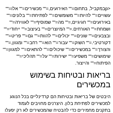
<pבמקביל, בתחום="" האירועים,="" מכשירים="" אלו=""
עשויים="" להיות="" משומשים="" לפתיחת="" בלונים=""
באירועים="" חגיגיים,="" מה="" שמוסיף="" לאווירה=""
ושמחת="" האורחים.="" המיוצרים="" בעיצוב="" ייחודי=""
ובצבעים="" שונים="" יכולים="" להוות="" גם="" פריט=""
דקורטיבי.="" השוק="" עבור="" הוא="" רחב="" ומגוון,=""
והצורך="" במכשירים="" שיכולים="" להתאים="" למגוון=""
שימושים="" משפיע="" ישירות="" על="" תהליכי=""
הפיתוח="" והייצור.
בריאות ובטיחות בשימוש
במכשירים
היבטים של בריאות ובטיחות הם קרדינליים בכל הנוגע
למכשירים לפתיחת בלון. היצרנים מחויבים לעמוד
בתקנים מחמירים כדי להבטיח שהמכשירים לא רק יפעלו