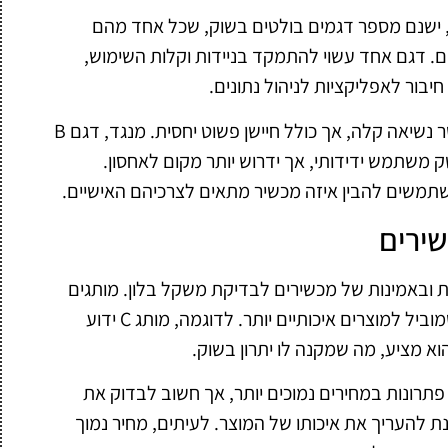
 ישנם מספר דגמים בולטים בשוק, שכל אחד מהם
ים. דגם אחד עשוי להתמקד בניידות וקלות השימוש,
יבור לאפליקציות לניהול נתונים.
למשל, דגם A מתאפיין בעיצוב קומפקטי שמאפשר נשיאה קלה, אך כולל חיישן פשוט יחסית. מנגד, דגם B
 משתמש ידידותי, אך ידרוש יותר מקום לאחסון.
משתמשים להבין איזה מכשיר מתאים לצרכיהם האישיים.
ירים
 ובאמינות של מכשירים לבדיקת משקל בלון. מותגים
מוכרים לרוב משקיעים יותר בפיתוח ובחקר, מה שמוביל למוצרים איכותיים יותר. לדוגמה, מותג C ידוע
א מציע, מה שמקנה לו יתרון בשוק.
פתרונות במחירים נמוכים יותר, אך חשוב לבדוק את
להעריך את איכותו של המוצר. לעיתים, מחיר נמוך