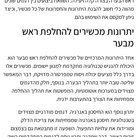
ראש הבערה בצורה קלה ויעילה. השוואת ביצועים בין דגמים שונים
מהווה כלי חשוב להבנת היתרונות והחסרונות של כל מכשיר, וכיצד
ניתן למקסם את השימוש בהם.
יתרונות מכשירים להחלפת ראש
מבער
אחד היתרונות המרכזיים של מכשירים להחלפת ראש מבער הוא
היכולת להנגיש טכנולוגיה מתקדמת למגוון יישומים. מכשירים אלו
בדרך כלל מציעים יכולת ויסות טמפרטורה מדויקת, דבר המאפשר
שליטה טובה יותר בתהליך הבערה. בנוסף, חלק מהדגמים
מצוידים במערכות אוטומטיות, המפשטות את תהליך ההחלפה
ומפחיתות את הצורך בהתערבות ידנית.
יתרון נוסף הוא החיסכון באנרגיה. דגמים מודרניים מצוידים
בטכנולוגיות חיסכון באנרגיה שמפחיתות את צריכת הדלק
ומורידות את עלויות התפעול. השפעה זו מתבטאת גם בצמצום
זיהום האוויר, דבר שמקנה יתרון נוסף לדגמים המתקדמים בשוק.