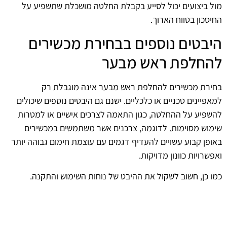
מול ביצועים יכול לסייע בקבלת החלטה מושכלת שתשפיע על
החיסכון בטווח הארוך.
היבטים נוספים בבחירת מכשירים
להחלפת ראש מבער
בחירת מכשירים להחלפת ראש מבער אינה מוגבלת רק
למאפיינים טכניים או כלכליים. ישנם גם היבטים נוספים שיכולים
להשפיע על ההחלטה, כגון התאמה לצרכים אישיים או למטרות
שימוש מסוימות. לדוגמה, צרכנים אשר משתמשים במכשירים
באופן קבוע עשויים להעדיף דגמים עם עוצמת חימום גבוהה יותר
ואפשרויות כוונון מדויקות.
כמו כן, חשוב לשקול את ההיבט של נוחות השימוש והתקנה.
מכשירים המציעים תהליכי התקנה פשוטים ושימוש נוח עשויים
להיות מועדפים על פני דגמים מורכבים יותר, במיוחד עבור
משתמשים שאינם מנוסים.