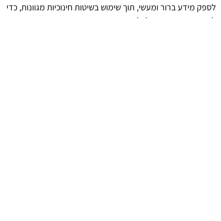
לספק מידע ברור ומעשי, תוך שימוש בשיטות חינוכיות מגוונות, כדי
להבטיח שהידע יגיע לכל המשתמשים במטבח.
afekoil.co.il
אז מה היה לנו בכתבה: