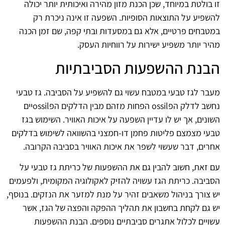
זו בולטת במיוחד, שכן הכנת מזון מהירה ואיכותית יותר יכולה
להשפיע על התוצאות הסופיות. השפעה זו אינה ניכרת רק
במטבחים פרטיים, אלא גם במסעדות ובתי קפה, שם זמן הכנה
מהיר יותר משפיע ישירות על רווחיות העסק.
הבנת ההשפעות הסביבתיות
מעבר לגז טבעי במטבח עשוי גם להשפיע על הסביבה. גז טבעי
נחשב לדלק הפossil הפחות מזהם מבין הדלקים הפossilיים
השונים, אך יש לו עדיין השפעה על איכות האוויר. השימוש בגז
טבעי מצמצם פליטות פחמן דו-חמצני בהשוואה לשימוש בדלקים
אחרים, דבר שעשוי לשפר את איכות האוויר בסביבה הקרובה.
עם זאת, חשוב להבין גם את ההשפעות של כריתת גז טבעי על
הסביבה. כריתת הגז עשויה להזיק לאקולוגיה המקומית, ולפעמים
יש צורך בניהול משאבים זהיר על מנת למזער את הנזקים. בנוסף,
יש גם לקחת בחשבון את תהליך ההפקה והפצה של הגז, אשר
עשויים לכלול אתגרים סביבתיים נוספים. הבנת ההשפעות