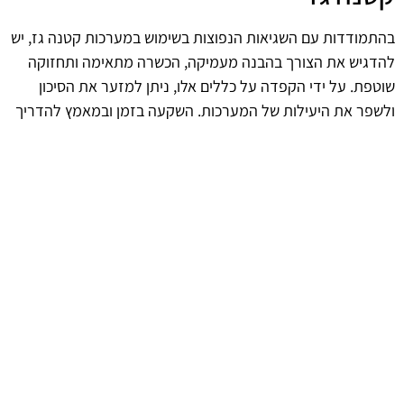
בהתמודדות עם השגיאות הנפוצות בשימוש במערכות קטנה גז, יש
להדגיש את הצורך בהבנה מעמיקה, הכשרה מתאימה ותחזוקה
שוטפת. על ידי הקפדה על כללים אלו, ניתן למזער את הסיכון
ולשפר את היעילות של המערכות. השקעה בזמן ובמאמץ להדריך
את העובדים ולשמור על המערכת תוביל לתוצאות טובות יותר
ותבטיח שימוש בטוח ואמין.
afekoil.co.il