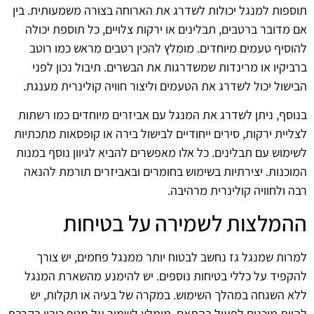
תוספות למנגל יכולות לשדרג את הארוחה בצורה משמעותית. בין
אם מדובר ברטבים, תבלינים או ירקות צלויים, כל תוספת יכולה
להוסיף טעמים מיוחדים. מומלץ להכין רטבים מראש כמו רוטב
ברביקיו או מרינדות שמשדרגות את הבשרים. תיבול נכון לפני
הבישול יכול לשדרג את הטעמים וליצור חוויה קולינרית מענגת.
בנוסף, ניתן לשדרג את המנגל עם אביזרים מיוחדים כמו רשתות
לצליית ירקות, סירים ייחודיים לבישול בירה או קופסאות מתכתיות
לשימוש עם תבלינים. כל אלו מאפשרים להביא לגיוון נוסף במנות
המוכנות. יצירתיות בשימוש בחומרים ובאביזרים תורמת להנאה
רבה ולחוויה קולינרית מרהיבה.
ההמלצות לשמירה על בטיחות
למרות שמנגל גז נחשב לבטוח יותר ממנגל פחמים, יש צורך
להקפיד על כללי בטיחות נוספים. יש להימנע מהשארת המנגל
ללא השגחה במהלך השימוש. במקרה של בעיה או תקלות, יש
להיות מוכנים לפעול בהתאם. מומלץ לשמור על מטף כיבוי בקרבת