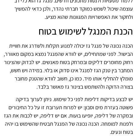
ללמוד מטעויות ולנסות מתכונים חדשים. מנגל גז הוא כלי רב
עוצמה שיכול לשמש כמוקד חברתי נהדר, ולכן כדאי להמשיך
ולחקור את האפשרויות המגוונות שהוא מציע.
הכנת המנגל לשימוש בטוח
הכנה נכונה של מנגל גז יכולה למנוע תקלות ולשדרג את חוויית
הבישול. לפני שמתחילים, יש לוודא שהמנגל נמצא במקום מאוורר,
רחוק מחומרים דליקים ובמרחק בטוח מאנשים. יש לבדוק שהצינור
המחבר בין טנק הגז למנגל אינו סדוק או בלוי. במידה ויש חשש,
מומלץ להחליף אותו מיד. כמו כן, חשוב לוודא שהטנק מחובר
בצורה הדוקה ולהשתמש בצינור גז מאושר בלבד.
יש לבצע בדיקות דליפות לפני כל שימוש. ניתן לערוך בדיקה
פשוטה בעזרת מים וסבון: יש למרוח תערובת זו על כל החיבורים
ובמקרה של דליפה, יופיעו בועות. אם יש דליפה, יש לכבות את הגז
ולפנות למומחה. הכנה נכונה של המנגל תבטיח שהשימוש בו יהיה
בטוח ונעים.