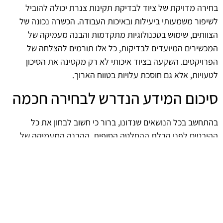
בחירה מדויקת של ציוד לבדיקת תקינות צנרת יכולה להוביל
לשיפור משמעותי ביעילות ובאיכות העבודה. הכשרה נכונה של
הצוותים, שימוש בטכנולוגיות מתקדמות והבנה מעמיקה של
המכשירים המיועדים לבדיקות, כל אלו תורמים להצלחה של
הפרויקטים. השקעה בציוד איכותי לא רק מקטינה את הסיכון
לטעויות, אלא גם חוסכת עלויות בטווח הארוך.
סיכום המידע הנדרש לבחירה חכמה
בהתחשב בכל הנושאים שנדונו, ברור כי חשוב לבחון את כל
ההיבטים לפני קבלת ההחלטה הסופית. ההבנה המעמיקה של
הציוד, השפעת הטכנולוגיה, התקנים הרלוונטיים וההכשרה
הנדרשת לצוות, כל אלו מהווים את הבסיס להצלחה בתחום
בדיקות הצנרת. השקעה בחשיבה מעמיקה ובבחירות נכונות
תבטיח תוצאות מיטביות ותשפר את רמת השירות הניתן.