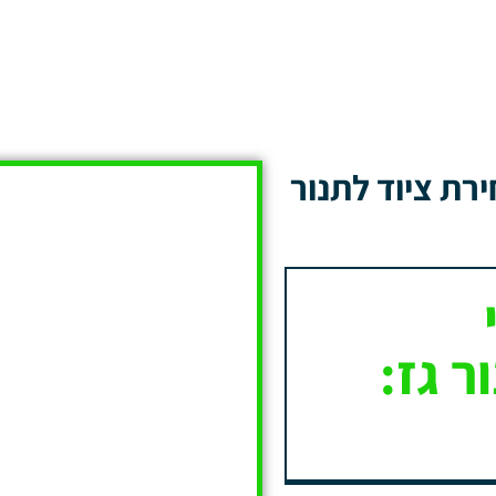
רת ציוד לתנור
ר גז: