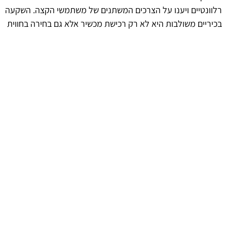
רלוונטיים ויענו על הצרכים המשתנים של משתמשי הקצה. השקעה
בכיריים משולבות היא לא רק רכישת מכשיר אלא גם בחירה בחווית
בישול מתקדמת וחדשנית.
afekoil.co.il
אז מה היה לנו בכתבה: