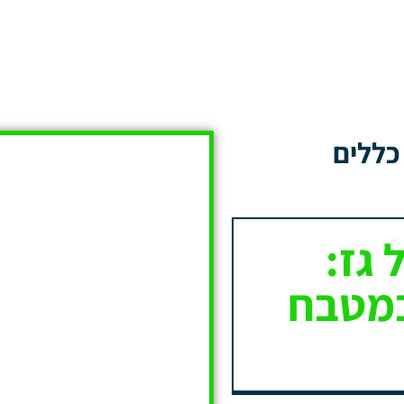
 כללים
 גז:
במטבח