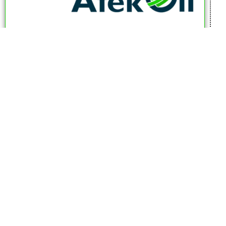
afekoil.co.il
אז מה היה לנו בכתבה:
כתבות המגזין