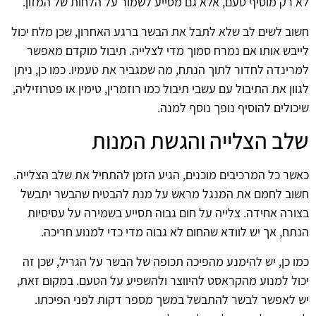
לא רק מוסיף טעם, אלא גם מסייע לשמור על הלחות של המזון.
חשוב לשים לב שלא לתבל את הבשר ברגע האחרון, שכן מלח יכול
לייבש אותו אם נמרח סמוך מדי לצלייה. תיבול מוקדם מאפשר
למרינדה לחדור לתוך הנתח, מה שמגביר את טעמיו. כמו כן, ניתן
לגוון את התיבול עם עשבי תיבול כמו רוזמרין, טימין או פטרוזיליה,
שיכולים להוסיף נופך נוסף למנה.
שלב הצלייה והגשת המנות
כאשר כל המרכיבים מוכנים, הגיע הזמן להתחיל את שלב הצלייה.
חשוב לחמם את המנגל מראש על מנת להבטיח שהבשר יתבשל
בצורה אחידה. צלייה על חום גבוה תסייע בשמירה על עסיסיות
הנתח, אך יש לוודא שהחום לא גבוה מדי כדי למנוע חריכה.
כמו כן, יש להימנע מהפיכה תכופה של הבשר על הגריל, שכן זה
יכול למנוע מהקראסט להיווצר ולהשפיע על הטעם. במקום זאת,
יש לאפשר לבשר להתבשל במשך מספר דקות לפני הפיכתו.