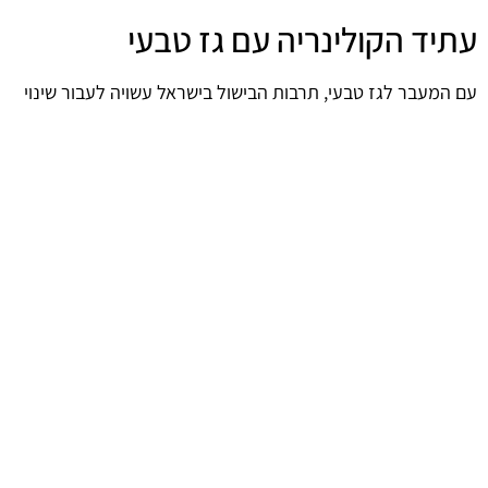
עתיד הקולינריה עם גז טבעי
עם המעבר לגז טבעי, תרבות הבישול בישראל עשויה לעבור שינוי
משמעותי. השפעתו של הגז הטבעי לא מתמצית רק בחסכון כלכלי,
אלא גם בהקניית אפשרויות חדשות לשפים ולביתנים. השפעה זו
עשויה להביא לעלייה ברמת הקולינריה המקומית ולהפוך את
המטבח הישראלי לחדשני יותר. השימוש בגז טבעי במטבח מציע
הזדמנות לא רק לבישול יעיל אלא גם ליצירת חוויות גסטרונומיות
ייחודיות.
סיכום השפעות המעבר לגז טבעי
לאור היתרונות הגלומים בשימוש בגז טבעי במטבח, ניתן לקבוע כי
המעבר מהווה צעד חשוב לעבר עתיד קולינרי בריא, יעיל וחדשני.
ההשפעות החיוביות של המעבר לא מסתכמות רק בנוחות ובחסכון,
אלא גם בתרומה לסביבה ולשיפור איכות החיים של המשתמשים.