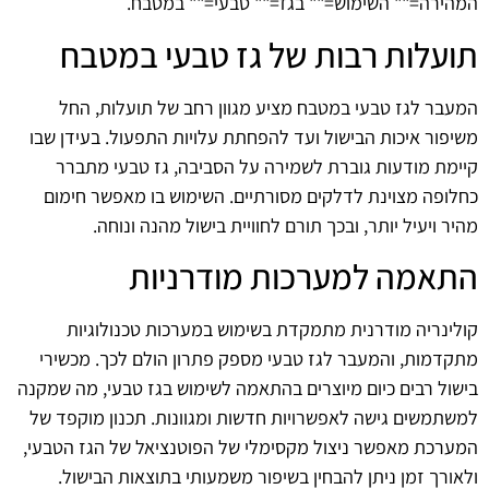
המהירה="" השימוש="" בגז="" טבעי="" במטבח.
תועלות רבות של גז טבעי במטבח
המעבר לגז טבעי במטבח מציע מגוון רחב של תועלות, החל
משיפור איכות הבישול ועד להפחתת עלויות התפעול. בעידן שבו
קיימת מודעות גוברת לשמירה על הסביבה, גז טבעי מתברר
כחלופה מצוינת לדלקים מסורתיים. השימוש בו מאפשר חימום
מהיר ויעיל יותר, ובכך תורם לחוויית בישול מהנה ונוחה.
התאמה למערכות מודרניות
קולינריה מודרנית מתמקדת בשימוש במערכות טכנולוגיות
מתקדמות, והמעבר לגז טבעי מספק פתרון הולם לכך. מכשירי
בישול רבים כיום מיוצרים בהתאמה לשימוש בגז טבעי, מה שמקנה
למשתמשים גישה לאפשרויות חדשות ומגוונות. תכנון מוקפד של
המערכת מאפשר ניצול מקסימלי של הפוטנציאל של הגז הטבעי,
ולאורך זמן ניתן להבחין בשיפור משמעותי בתוצאות הבישול.