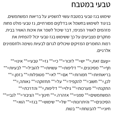
טבעי במטבח
שימוש בגז טבעי במטבח עשוי להשפיע על בריאות המשתמשים.
בניגוד לשימוש בחשמל או בדלקים מסורתיים, גז טבעי פולט פחות
מזהמים לאוויר הפנימי, דבר שיכול לשפר את איכות האוויר בבית.
מחקרים מצביעים על כך ששימוש בגז טבעי יכול להפחית את
רמות החומרים המזיקים שיכולים לגרום לבעיות נשימה ולתסמינים
אלרגיים.
<pעם זאת,="" יש="" לזכור="" כי="" גז="" טבעי="" אינו=""
חף="" מסיכונים.="" דליפות="" עשויות="" להוביל="" לבעיות=""
בריאותיות="" חמורות="" אם="" לא="" מטופלות="" בזמן.=""
לכן,="" חשוב="" להקפיד="" על="" תחזוקה="" נאותה,=""
התקנת="" מערכות="" גילוי="" דליפות,="" והדרכת=""
המשתמשים="" סמני="" אזהרה.="" חינוך="" הציבור="" לגבי=""
הסיכונים="" והיתרונות="" של="" שימוש="" בגז="" הוא=""
חיוני="" להבטחת="" בטוח.