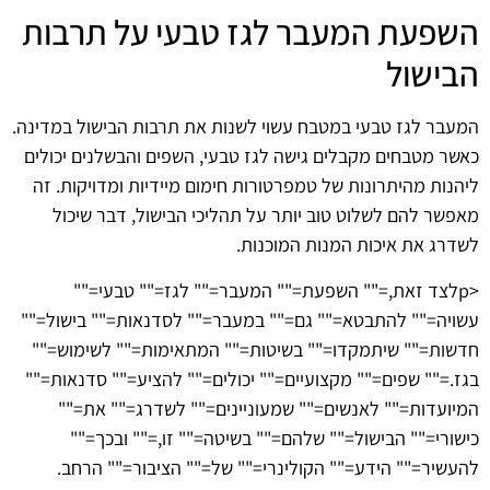
השפעת המעבר לגז טבעי על תרבות
הבישול
המעבר לגז טבעי במטבח עשוי לשנות את תרבות הבישול במדינה.
כאשר מטבחים מקבלים גישה לגז טבעי, השפים והבשלנים יכולים
ליהנות מהיתרונות של טמפרטורות חימום מיידיות ומדויקות. זה
מאפשר להם לשלוט טוב יותר על תהליכי הבישול, דבר שיכול
לשדרג את איכות המנות המוכנות.
<pלצד זאת,="" השפעת="" המעבר="" לגז="" טבעי=""
עשויה="" להתבטא="" גם="" במעבר="" לסדנאות="" בישול=""
חדשות="" שיתמקדו="" בשיטות="" המתאימות="" לשימוש=""
בגז.="" שפים="" מקצועיים="" יכולים="" להציע="" סדנאות=""
המיועדות="" לאנשים="" שמעוניינים="" לשדרג="" את=""
כישורי="" הבישול="" שלהם="" בשיטה="" זו,="" ובכך=""
להעשיר="" הידע="" הקולינרי="" של="" הציבור="" הרחב.