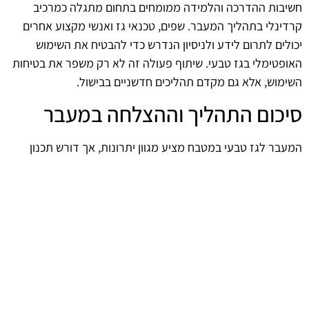
חשיבות ההדרכה והלמידה ממומחים בתחום מתגלה כמרכיב
קרדינלי בתהליך המעבר. שפים, טכנאי גז ואנשי מקצוע אחרים
יכולים לתרום לידע ולניסיון הנדרש כדי להבטיח את השימוש
האופטימלי בגז טבעי. שיתוף פעולה זה לא רק משפר את בטיחות
השימוש, אלא גם מקדם תהליכים חדשניים בבישול.
סיכום התהליך וההצלחה במעבר
המעבר לגז טבעי במטבח מציע מגוון יתרונות, אך דורש תכנון
קפדני והבנה מעמיקה של כל ההיבטים המעורבים. על ידי השקעה
בהכשרה, תכנון ברור ושיתוף פעולה עם אנשי מקצוע, ניתן להבטיח
חוויית בישול משודרגת ובריאה יותר. במעבר זה, קיים פוטנציאל
להקים סטנדרטים חדשים של יעילות ואיכות במטבח הישראלי.