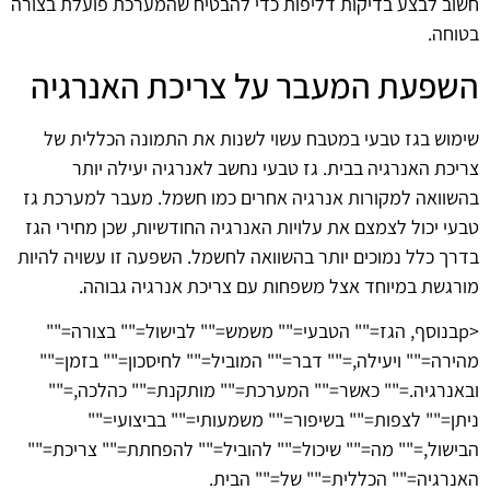
חשוב לבצע בדיקות דליפות כדי להבטיח שהמערכת פועלת בצורה
בטוחה.
השפעת המעבר על צריכת האנרגיה
שימוש בגז טבעי במטבח עשוי לשנות את התמונה הכללית של
צריכת האנרגיה בבית. גז טבעי נחשב לאנרגיה יעילה יותר
בהשוואה למקורות אנרגיה אחרים כמו חשמל. מעבר למערכת גז
טבעי יכול לצמצם את עלויות האנרגיה החודשיות, שכן מחירי הגז
בדרך כלל נמוכים יותר בהשוואה לחשמל. השפעה זו עשויה להיות
מורגשת במיוחד אצל משפחות עם צריכת אנרגיה גבוהה.
<pבנוסף, הגז="" הטבעי="" משמש="" לבישול="" בצורה=""
מהירה="" ויעילה,="" דבר="" המוביל="" לחיסכון="" בזמן=""
ובאנרגיה.="" כאשר="" המערכת="" מותקנת="" כהלכה,=""
ניתן="" לצפות="" בשיפור="" משמעותי="" בביצועי=""
הבישול,="" מה="" שיכול="" להוביל="" להפחתת="" צריכת=""
האנרגיה="" הכללית="" של="" הבית.