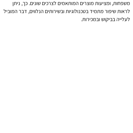
משפחות, ומציעות מוצרים המותאמים לצרכים שונים. כך, ניתן
לראות שיפור מתמיד בטכנולוגיות ובשירותים הנלווים, דבר המוביל
לעלייה בביקוש ובמכירות.
עתיד השימוש בפנס גז אישי
כפי שנראה, השימוש בפנס גז אישי לא רק יימשך אלא אף יתפתח
עם הזמן. עם התקדמות הטכנולוגיה והמודעות הסביבתית, צפויים
פנסי הגז להמשיך לשמש כאמצעי עיקרי לפעילויות חוץ. ההבנה
של מגוון ההיבטים התרבותיים והחברתיים סביב השימוש תסייע
בהנעת השוק קדימה ובפיתוח מוצרים שיתאימו לצרכים של הדור
הבא.