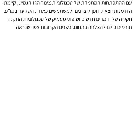
עם ההתפתחות המתמדת של טכנולוגיות צינור הגז הגמיש, קיימת
הזדמנות יוצאת דופן ליצרנים ולמשתמשים כאחד. השקעה במו"פ,
חקירה של חומרים חדשים ושיפוט מעמיק של טכנולוגיות התקנה
תורמים כולם להצלחה בתחום. בשנים הקרובות צפוי שנראה
שיפורים משמעותיים בביצועים ובאמינות של הצינורות, דבר
שיתרום להרחבת השוק וליצירת פתרונות חדשניים.
afekoil.co.il