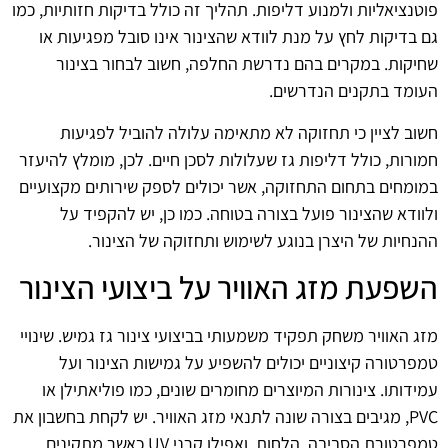
פוטנציאליות ולמנוע דליפות. תהליך זה כולל בדיקות חזותיות, כמו
גם בדיקות לחץ על מנת לוודא שהצינור אינו סובל מפגיעות או
שחיקות. במקרים בהם נדרשת החלפה, חשוב לבחור בצינור
העומד בתקנים הנדרשים.
חשוב לציין כי תחזוקה לא מתאימה עלולה להוביל לפגיעות
חמורות, כולל דליפות גז שעלולות לסכן חיים. לכן, מומלץ להיעזר
במומחים בתחום התחזוקה, אשר יכולים לספק שירותים מקצועיים
ולוודא שהצינור פועל בצורה בטוחה. כמו כן, יש להקפיד על
ההנחיות של היצרן בנוגע לשימוש ותחזוקה של הצינור.
השפעת מזג האוויר על ביצועי הצינור
מזג האוויר משחק תפקיד משמעותי בביצועי צינור גז גמיש. שינויי
טמפרטורה קיצוניים יכולים להשפיע על גמישות הצינור ועל
עמידותו. צינורות המיוצרים מחומרים שונים, כמו פוליאתילן או
PVC, מגיבים בצורה שונה לתנאי מזג האוויר. יש לקחת בחשבון את
טמפרטורת הסביבה, הלחות, ואפילו קרני UV כאשר מתקינים