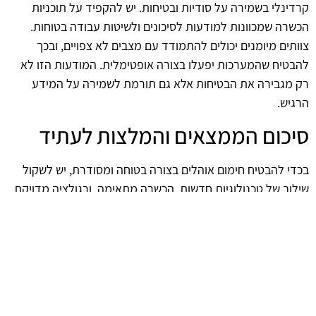
קרדינלי בשמירה על סודיות ובטיחות. יש להקפיד על תוכניות
הכשרה שמכוונות למודעות לסיכונים ולשיטות עבודה בטוחות.
צוותים מיומנים יכולים להתמודד עם מצבים לא צפויים, ובכך
להבטיח שהמערכות יפעלו בצורה אופטימלית. המודעות הזו לא
רק מגבירה את הבטיחות אלא גם תורמת לשמירה על המידע
הרגיש.
סיכום הממצאים והמלצות לעתיד
בכדי להבטיח חימום אוהלים בצורה בטוחה ומסודרת, יש לשקול
שילוב של טכנולוגיות חדשות, הכשרה מתאימה, ורגולציה מדויקת.
התמקדות בנושאים אלו תסייע בהפחתת סיכונים ובשמירה על
סודיות המידע, ובכך תאפשר לארגונים לפעול בצורה מקצועית
ויעילה יותר. השקעה בתחומים אלו היא לא רק הכרחית, אלא גם
חיונית להצלחת הארגון בעתיד.