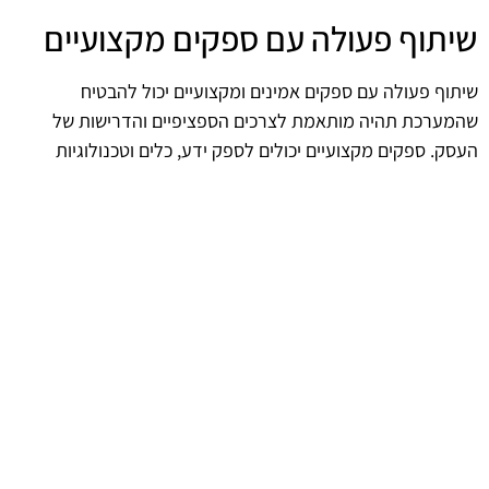
שיתוף פעולה עם ספקים מקצועיים
שיתוף פעולה עם ספקים אמינים ומקצועיים יכול להבטיח
שהמערכת תהיה מותאמת לצרכים הספציפיים והדרישות של
העסק. ספקים מקצועיים יכולים לספק ידע, כלים וטכנולוגיות
מתקדמות שיסייעו בשיפור הבקרת להבה. חשוב לבחור ספקים עם
רקורד מוכח בתחום, כדי להבטיח שהמערכת תתפקד בצורה
מיטבית.
תכנון ותחזוקה נכונה
תכנון נכון של המערכת ותחזוקה קבועה חיוניים לשמירה על רמות
הבטיחות והיעילות. יש לוודא שהציוד והחיישנים מתאימים לסביבת
העבודה ולדרישות המערכת. תחזוקה נכונה כוללת בדיקות
שוטפות והחלפת רכיבים כשנדרש, כדי למנוע תקלות עתידיות.