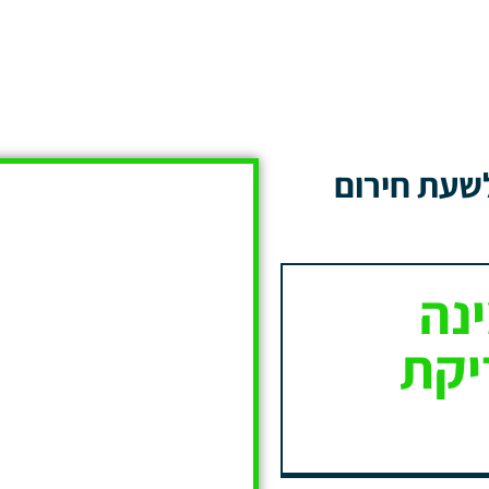
שעת חירום
נה
יקת