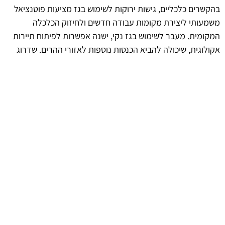
בהקשרים כלכליים, גישות ירוקות לשימוש בגז מציעות פוטנציאל
משמעותי ליצירת מקומות עבודה חדשים ולחיזוק הכלכלה
המקומית. מעבר לשימוש בגז נקי, ישנה אפשרות לפיתוח תיירות
אקולוגית, שיכולה להביא הכנסות נוספות לאזורי ההרים. שדרוג
התשתיות והקפיצה לטכנולוגיות ירוקות עשויים להניע את המגזר
הכלכלי קדימה תוך כדי שמירה על הסביבה.
afekoil.co.il