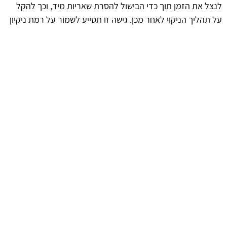
לנצל את הזמן תוך כדי הבישול להסרת שאריות מיד, וכך להקל
על תהליך הניקוי לאחר מכן. גישה זו תסייע לשמור על רמת ניקיון
גבוהה ותמנע הצטברות של לכלוך.
afekoil.co.il
אז מה היה לנו בכתבה: