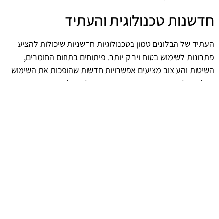
חדשנות טכנולוגית והעתיד
העתיד של הבלונים טמון בטכנולוגיות חדשניות שיכולות להציע
פתרונות לשימוש בטוח וירוק יותר. פיתוחים בתחום החומרים,
השיטות והעיצוב מציעים אפשרויות חדשות שהופכות את השימוש
בבלונים לבטוח יותר עבור הסביבה. השילוב של חדשנות עם
עקרונות של קיימות יאפשר להמשיך לחגוג ולשמור על הטבע בו
זמנית.
afekoil.co.il