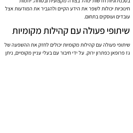
בטכנולוגיות חדשות ינוהל בצורה מקצועית ובטוחה. יוזמות
חינוכיות יכולות לשפר את הידע הקיים ולהגביר את המודעות אצל
עובדים ועוסקים בתחום.
שיתופי פעולה עם קהילות מקומיות
שיתופי פעולה עם קהילות מקומיות יכולים לחזק את ההשפעה של
גז פרופאן כפתרון ירוק. על ידי חיבור עם בעלי עניין מקומיים, ניתן
לקדם פרויקטים שיביאו לתועלות סביבתיות וכלכליות. שיתוף
פעולה זה יכול ליצור סינרגיה חיובית בין המגזר הציבורי והפרטי,
לקידום עתיד ירוק יותר.