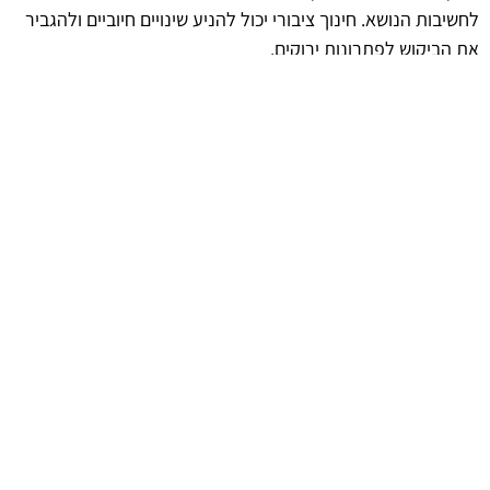
לחשיבות הנושא. חינוך ציבורי יכול להניע שינויים חיוביים ולהגביר
את הביקוש לפתרונות ירוקים.
השפעת הקהל על הפתרונות הירוקים
ככל שמודעות הציבור לנושאים סביבתיים גוברת, כך גם הביקוש
לפתרונות ירוקים בתחום חסימת להבה. הציבור יכול לשמש
כקטליזטור לשינוי, כאשר צרכנים מעדיפים מוצרים ושירותים
שמציעים ערך סביבתי. שינוי זה לא רק משפיע על שוק העבודה
אלא גם מעודד חברות לפתח טכנולוגיות חדשניות בתחום זה.