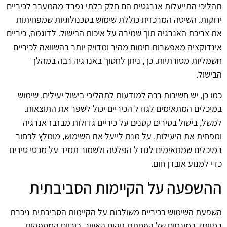
תהליכי התייעלות אנרגטית הם חלק בלתי נפרד מהמעבר לכיריים
ירוקות. השיטה המרכזית כוללת שימוש בטכנולוגיות שמפחיתות
את צריכת האנרגיה תוך שמירה על איכות הבישול. לדוגמה, כיריים
אינדוקציה מאפשרות חימום מהיר ומדויק יותר בהשוואה לכיריים
חשמליות מסורתיות. כך, ניתן לחסוך באנרגיה רבה במהלך
הבישול.
כמו כן, יש חשיבות רבה למודעות לתהליכי בישול יעילים. שימוש
במיכלים המתאימים לגודל הכיריים יכול לשפר את התוצאות.
למשל, בישול בסירים קטנים על כיריים גדולות מבזבז אנרגיה
ומפחית את היעילות. על מנת לייעל את השימוש, מומלץ לבחור
במיכלים שמתאימים לגודל הפלטה ולשמור תמיד על מכסי סירים
כדי למנוע אובדן חום.
ההשפעה על הקיימות הסביבתית
השפעת השימוש בכיריים משולבות על הקיימות הסביבתית ניכרת
במיוחד במונחים של הפחתת זיהום האוויר. כיריים המספקות