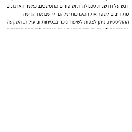
דגש על חדשנות טכנולוגית ושיפורים מתמשכים. כאשר הארגונים
מתחייבים לשפר את המערכות שלהם וליישם את הגישה
ההוליסטית, ניתן לצפות לשיפור ניכר בבטיחות וביעילות. השקעה
בתחום זה לא רק מצילה חיים אלא גם תורמת להצלחה הכלכלית
של הארגון.
afekoil.co.il