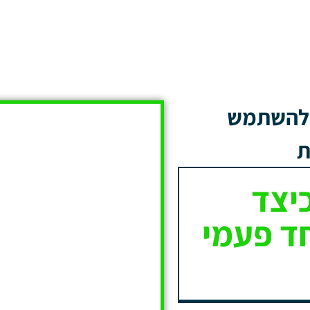
ד להשתמש
ת
יצד
ד פעמי