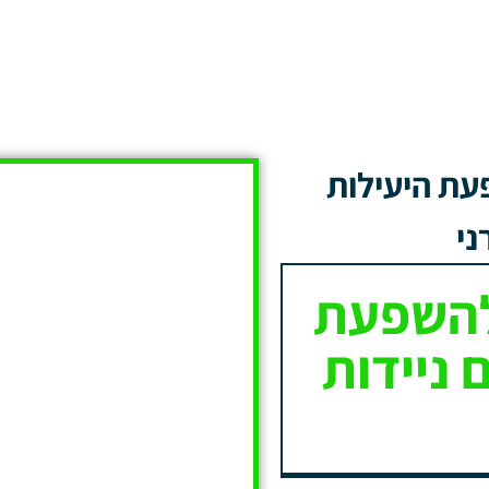
עת היעילות
ני
להשפעת
 ניידות