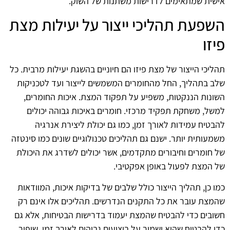
אישית שמתאימים לדרישות משתנות של השוק.
השפעת תהליכי ייצור על יעילות מצת
פיזו
תהליכי הייצור של מצת פיזו הם חיוניים בהשגת יעילות מרבית. כל
שלב בתהליך, החל מהחומרים המשמשים לייצור ועד לטכניקות
השונות הננקטות, משפיע על תפקוד המצת. איכות החומרים,
למשל, משחקת תפקיד מרכזי. חומרים באיכות גבוהה יכולים
להבטיח עמידות לאורך זמן, כמו גם יכולת ליצירת אנרגיה
משמעותית יותר. ישנם גם תהליכים טכנולוגיים שונים כמו סינטזה
של חומרים וחיבורים מתקדמים, אשר יכולים לשדרג את היכולת
של המצת לפעול באופן אפקטיבי.
כמו כן, תהליך הייצור כולל שלבים של בדיקות איכות, המוודאות
שהמצת עובר את כל התקנים הנדרשים. תהליכים אלו אינם רק
חשובים כדי להבטיח שהמצת יעמוד בדרישות הבטיחות, אלא גם
כדי להבטיח שהוא ישמור על ביצועים גבוהים לאורך זמן. שיפור