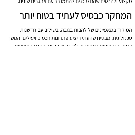
מקצוע ולהבטיח שהם מוכנים להתמודד עם אתגרים שונים.
המחקר כבסיס לעתיד בטוח יותר
המיקוד במאפיינים של להבות בגובה, בשילוב עם חדשנות
טכנולוגית, מבטיח שהעתיד יציע פתרונות חכמים ויעילים. המשך
המחקר והפיתוח בתחום זה לא רק ישפר את הבנת התופעות
הטבעיות אלא גם יסייע בהגנה על חיי אדם ורכוש, ובכך יתרום
לבניית חברה בטוחה יותר.
afekoil.co.il