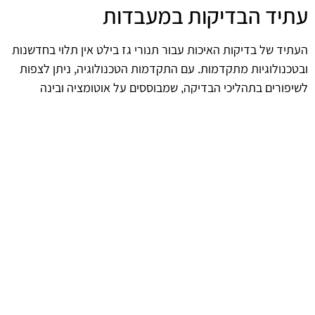
עתיד הבדיקות במעבדות
העתיד של בדיקות האיכות עבור תנורי גז בילט אין תלוי בחדשנות
ובטכנולוגיות מתקדמות. עם התקדמות הטכנולוגיה, ניתן לצפות
לשיפורים בתהליכי הבדיקה, שמבוססים על אוטומציה ובינה
מלאכותית. טכנולוגיות אלו לא רק יייעלו את התהליכים, אלא גם
יעלו את רמת האיכות והביטחון במוצרים שמשווקים לציבור.
afekoil.co.il