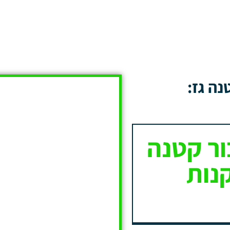
נה גז:
ור קטנה
נות