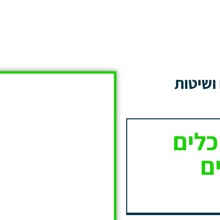
ושיטות
כלים
ם