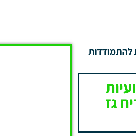
 להתמודדות
עיות
ח גז